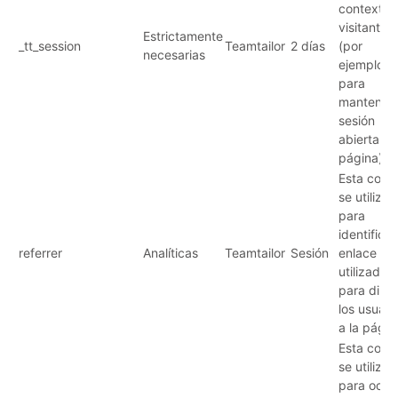
contexto 
visitante
Estrictamente
_tt_session
Teamtailor
2 días
(por
necesarias
ejemplo,
para
mantener 
sesión
abierta en
página).
Esta cook
se utiliza
para
identificar
referrer
Analíticas
Teamtailor
Sesión
enlace w
utilizado
para dirigi
los usuari
a la págin
Esta cook
se utiliza
para ocult