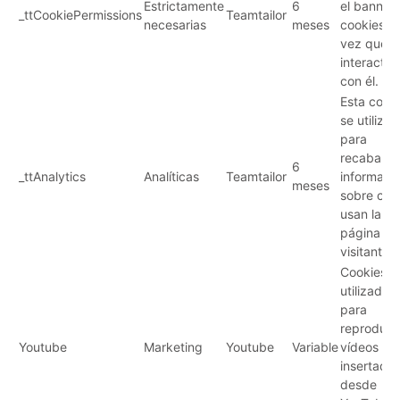
Estrictamente
6
el banner
_ttCookiePermissions
Teamtailor
necesarias
meses
cookies u
vez que h
interactu
con él.
Esta cook
se utiliza
para
recabar
6
_ttAnalytics
Analíticas
Teamtailor
informaci
meses
sobre có
usan la
página los
visitantes.
Cookies
utilizadas
para
reproduci
Youtube
Marketing
Youtube
Variable
vídeos
insertado
desde